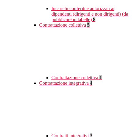
Incarichi conferiti e autorizzati ai
dipendenti (dirigenti e non dirigenti) (da
pubblicare in tabelle)
8
Contrattazione collettiva
5
Contrattazione collettiva
1
Contrattazione integrativa
4
Contratti integrativi
3