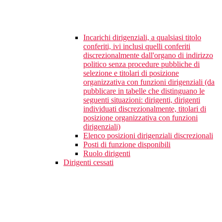
Incarichi dirigenziali, a qualsiasi titolo
conferiti, ivi inclusi quelli conferiti
discrezionalmente dall'organo di indirizzo
politico senza procedure pubbliche di
selezione e titolari di posizione
organizzativa con funzioni dirigenziali (da
pubblicare in tabelle che distinguano le
seguenti situazioni: dirigenti, dirigenti
individuati discrezionalmente, titolari di
posizione organizzativa con funzioni
dirigenziali)
Elenco posizioni dirigenziali discrezionali
Posti di funzione disponibili
Ruolo dirigenti
Dirigenti cessati