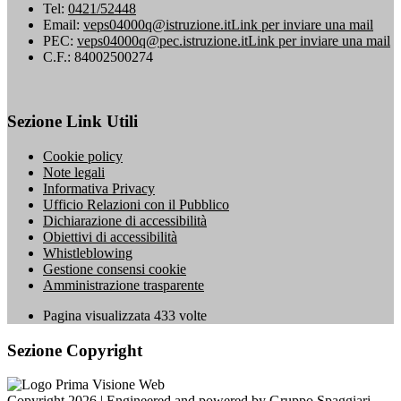
Tel:
0421/52448
Email:
veps04000q@istruzione.it
Link per inviare una mail
PEC:
veps04000q@pec.istruzione.it
Link per inviare una mail
C.F.: 84002500274
Sezione Link Utili
Cookie policy
Note legali
Informativa Privacy
Ufficio Relazioni con il Pubblico
Dichiarazione di accessibilità
Obiettivi di accessibilità
Whistleblowing
Gestione consensi cookie
Amministrazione trasparente
Pagina visualizzata
433
volte
Sezione Copyright
Copyright 2026 | Engineered and powered by Gruppo Spaggiari