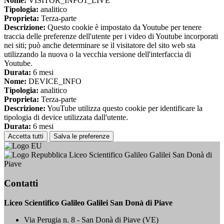
Nome:
VISITOR_INFO1_LIVE
Tipologia:
analitico
Proprieta:
Terza-parte
Descrizione:
Questo cookie è impostato da Youtube per tenere
traccia delle preferenze dell'utente per i video di Youtube incorporati
nei siti; può anche determinare se il visitatore del sito web sta
utilizzando la nuova o la vecchia versione dell'interfaccia di
Youtube.
Durata:
6 mesi
Nome:
DEVICE_INFO
Tipologia:
analitico
Proprieta:
Terza-parte
Descrizione:
YouTube utilizza questo cookie per identificare la
tipologia di device utilizzata dall'utente.
Durata:
6 mesi
Accetta tutti
Salva le preferenze
Liceo Scientifico Galileo Galilei San Donà di
Piave
Contatti
Liceo Scientifico Galileo Galilei San Donà di Piave
Via Perugia n. 8 - San Donà di Piave (VE)