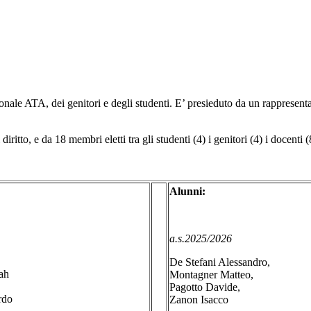
rsonale ATA, dei genitori e degli studenti. E’ presieduto da un rappresen
itto, e da 18 membri eletti tra gli studenti (4) i genitori (4) i docenti (
Alunni:
a.s.2025/2026
De Stefani Alessandro,
ah
Montagner Matteo,
Pagotto Davide,
rdo
Zanon Isacco