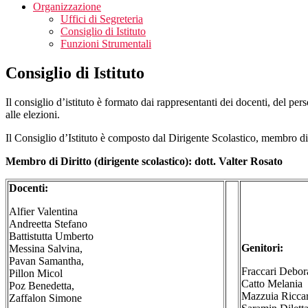
Organizzazione
Uffici di Segreteria
Consiglio di Istituto
Funzioni Strumentali
Consiglio di Istituto
Il consiglio d’istituto è formato dai rappresentanti dei docenti, del pe
alle elezioni.
Il Consiglio d’Istituto è composto dal Dirigente Scolastico, membro di dir
Membro di Diritto (dirigente scolastico):
dott. Valter Rosato
Docenti:
Alfier Valentina
Andreetta Stefano
Battistutta Umberto
Genitori:
Messina Salvina,
Pavan Samantha,
Fraccari Debor
Pillon Micol
Catto Melania
Poz Benedetta,
Mazzuia Ricca
Zaffalon Simone