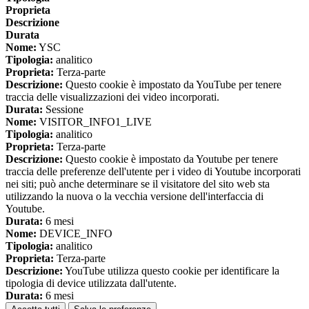
Proprieta
Descrizione
Durata
Nome:
YSC
Tipologia:
analitico
Proprieta:
Terza-parte
Descrizione:
Questo cookie è impostato da YouTube per tenere
traccia delle visualizzazioni dei video incorporati.
Durata:
Sessione
Nome:
VISITOR_INFO1_LIVE
Tipologia:
analitico
Proprieta:
Terza-parte
Descrizione:
Questo cookie è impostato da Youtube per tenere
traccia delle preferenze dell'utente per i video di Youtube incorporati
nei siti; può anche determinare se il visitatore del sito web sta
utilizzando la nuova o la vecchia versione dell'interfaccia di
Youtube.
Durata:
6 mesi
Nome:
DEVICE_INFO
Tipologia:
analitico
Proprieta:
Terza-parte
Descrizione:
YouTube utilizza questo cookie per identificare la
tipologia di device utilizzata dall'utente.
Durata:
6 mesi