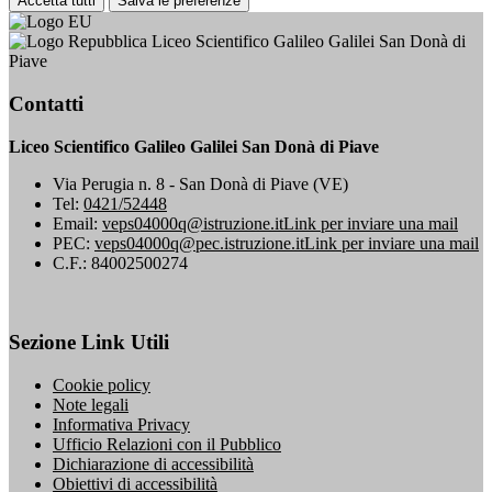
Accetta tutti
Salva le preferenze
Liceo Scientifico Galileo Galilei San Donà di
Piave
Contatti
Liceo Scientifico Galileo Galilei San Donà di Piave
Via Perugia n. 8 - San Donà di Piave (VE)
Tel:
0421/52448
Email:
veps04000q@istruzione.it
Link per inviare una mail
PEC:
veps04000q@pec.istruzione.it
Link per inviare una mail
C.F.: 84002500274
Sezione Link Utili
Cookie policy
Note legali
Informativa Privacy
Ufficio Relazioni con il Pubblico
Dichiarazione di accessibilità
Obiettivi di accessibilità