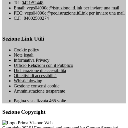
Tel:
0421/52448
Email:
veps04000q@istruzione.it
Link per inviare una mail
PEC:
veps04000q@pec.istruzione.it
Link per inviare una mail
C.F.: 84002500274
Sezione Link Utili
Cookie policy
Note legali
Informativa Privacy
Ufficio Relazioni con il Pubblico
Dichiarazione di accessibilità
Obiettivi di accessibilità
Whistleblowing
Gestione consensi cookie
Amministrazione trasparente
Pagina visualizzata
465
volte
Sezione Copyright
Copyright 2026 | Engineered and powered by Gruppo Spaggiari