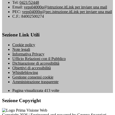
Tel:
0421/52448
Email:
veps04000q@istruzione.it
Link per inviare una mail
PEC:
veps04000q@pec.istruzione.it
Link per inviare una mail
C.F.: 84002500274
Sezione Link Utili
Cookie policy
Note legali
Informativa Privacy
Ufficio Relazioni con il Pubblico
Dichiarazione di accessibilità
Obiettivi di accessibilità
Whistleblowing
Gestione consensi cookie
Amministrazione trasparente
Pagina visualizzata
413
volte
Sezione Copyright
Copyright 2026 | Engineered and powered by Gruppo Spaggiari