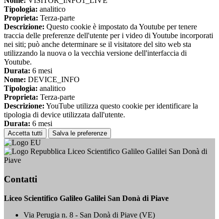
Nome:
VISITOR_INFO1_LIVE
Tipologia:
analitico
Proprieta:
Terza-parte
Descrizione:
Questo cookie è impostato da Youtube per tenere
traccia delle preferenze dell'utente per i video di Youtube incorporati
nei siti; può anche determinare se il visitatore del sito web sta
utilizzando la nuova o la vecchia versione dell'interfaccia di
Youtube.
Durata:
6 mesi
Nome:
DEVICE_INFO
Tipologia:
analitico
Proprieta:
Terza-parte
Descrizione:
YouTube utilizza questo cookie per identificare la
tipologia di device utilizzata dall'utente.
Durata:
6 mesi
Accetta tutti
Salva le preferenze
Liceo Scientifico Galileo Galilei San Donà di
Piave
Contatti
Liceo Scientifico Galileo Galilei San Donà di Piave
Via Perugia n. 8 - San Donà di Piave (VE)