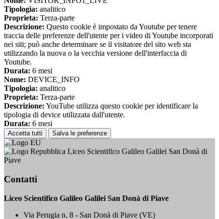
Nome:
VISITOR_INFO1_LIVE
Tipologia:
analitico
Proprieta:
Terza-parte
Descrizione:
Questo cookie è impostato da Youtube per tenere
traccia delle preferenze dell'utente per i video di Youtube incorporati
nei siti; può anche determinare se il visitatore del sito web sta
utilizzando la nuova o la vecchia versione dell'interfaccia di
Youtube.
Durata:
6 mesi
Nome:
DEVICE_INFO
Tipologia:
analitico
Proprieta:
Terza-parte
Descrizione:
YouTube utilizza questo cookie per identificare la
tipologia di device utilizzata dall'utente.
Durata:
6 mesi
Accetta tutti
Salva le preferenze
Liceo Scientifico Galileo Galilei San Donà di
Piave
Contatti
Liceo Scientifico Galileo Galilei San Donà di Piave
Via Perugia n. 8 - San Donà di Piave (VE)