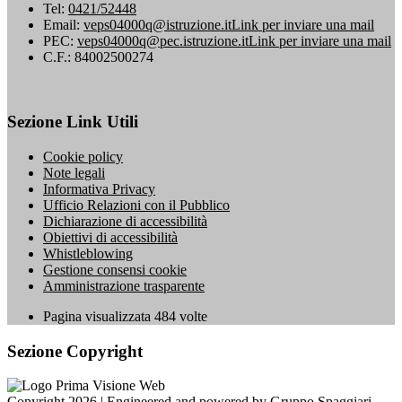
Tel:
0421/52448
Email:
veps04000q@istruzione.it
Link per inviare una mail
PEC:
veps04000q@pec.istruzione.it
Link per inviare una mail
C.F.: 84002500274
Sezione Link Utili
Cookie policy
Note legali
Informativa Privacy
Ufficio Relazioni con il Pubblico
Dichiarazione di accessibilità
Obiettivi di accessibilità
Whistleblowing
Gestione consensi cookie
Amministrazione trasparente
Pagina visualizzata
484
volte
Sezione Copyright
Copyright 2026 | Engineered and powered by Gruppo Spaggiari