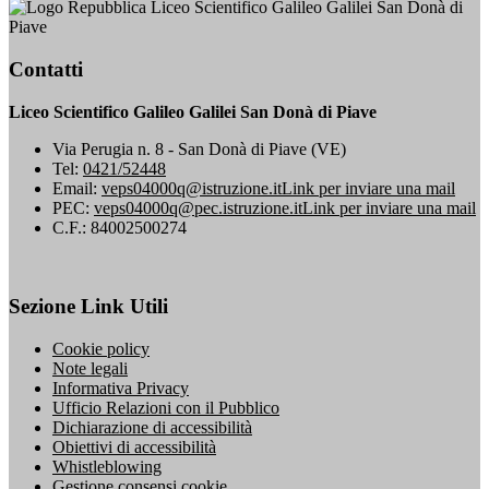
Liceo Scientifico Galileo Galilei San Donà di
Piave
Contatti
Liceo Scientifico Galileo Galilei San Donà di Piave
Via Perugia n. 8 - San Donà di Piave (VE)
Tel:
0421/52448
Email:
veps04000q@istruzione.it
Link per inviare una mail
PEC:
veps04000q@pec.istruzione.it
Link per inviare una mail
C.F.: 84002500274
Sezione Link Utili
Cookie policy
Note legali
Informativa Privacy
Ufficio Relazioni con il Pubblico
Dichiarazione di accessibilità
Obiettivi di accessibilità
Whistleblowing
Gestione consensi cookie