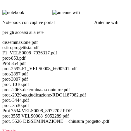
Notebook con captive portal Antenne wifi
per gli accessi alla rete
disseminazione.pdf
esito-progettista.pdf
F1_VELS0008_7936317.pdf
prot-853.pdf
Prot-854.pdf
prot-2595-F1_VELS0008_6690501.pdf
prot-2857.pdf
prot-3007.pdf
prot.-1016.pdf
prot.-2063-determina-a-contrarre.pdf
prot.-2929-aggiudicazione-RDO1187982.pdf
prot.-3444.pdf
prot.-3530.pdf
Prot 3534 VELS0008_8972702.PDF
prot 3555 VELS0008_9052289.pdf
prot.-5526-DISSEMINAZIONE-–-chiusura-progetto-.pdf