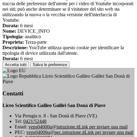
traccia delle preferenze dell'utente per i video di Youtube incorporati
nei siti; può anche determinare se il visitatore del sito web sta
utilizzando la nuova o la vecchia versione dell'interfaccia di
Youtube.
Durata:
6 mesi
Nome:
DEVICE_INFO
Tipologia:
analitico
Proprieta:
Terza-parte
Descrizione:
YouTube utilizza questo cookie per identificare la
tipologia di device utilizzata dall'utente.
Durata:
6 mesi
Accetta tutti
Salva le preferenze
Liceo Scientifico Galileo Galilei San Donà di
Piave
Contatti
Liceo Scientifico Galileo Galilei San Donà di Piave
Via Perugia n. 8 - San Donà di Piave (VE)
Tel:
0421/52448
Email:
veps04000q@istruzione.it
Link per inviare una mail
PEC:
veps04000q@pec.istruzione.it
Link per inviare una mail