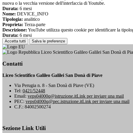
nuova o la vecchia versione dell'interfaccia di Youtube.
Durata:
6 mesi
Nome:
DEVICE_INFO
Tipologia:
analitico
Proprieta:
Terza-parte
Descrizione:
YouTube utilizza questo cookie per identificare la tipologi
Durata:
6 mesi
Accetta tutti
Salva le preferenze
Liceo Scientifico Galileo Galilei San Donà di Pi
Contatti
Liceo Scientifico Galileo Galilei San Donà di Piave
Via Perugia n. 8 - San Donà di Piave (VE)
Tel:
0421/52448
Email:
veps04000q@istruzione.it
Link per inviare una mail
PEC:
veps04000q@pec.istruzione.it
Link per inviare una mail
C.F.: 84002500274
Sezione Link Utili