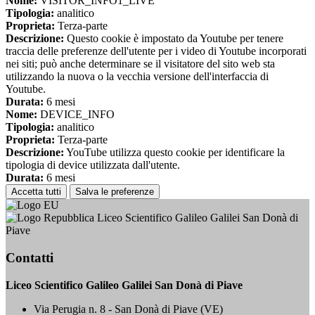
Nome:
VISITOR_INFO1_LIVE
Tipologia:
analitico
Proprieta:
Terza-parte
Descrizione:
Questo cookie è impostato da Youtube per tenere
traccia delle preferenze dell'utente per i video di Youtube incorporati
nei siti; può anche determinare se il visitatore del sito web sta
utilizzando la nuova o la vecchia versione dell'interfaccia di
Youtube.
Durata:
6 mesi
Nome:
DEVICE_INFO
Tipologia:
analitico
Proprieta:
Terza-parte
Descrizione:
YouTube utilizza questo cookie per identificare la
tipologia di device utilizzata dall'utente.
Durata:
6 mesi
Accetta tutti
Salva le preferenze
Liceo Scientifico Galileo Galilei San Donà di
Piave
Contatti
Liceo Scientifico Galileo Galilei San Donà di Piave
Via Perugia n. 8 - San Donà di Piave (VE)