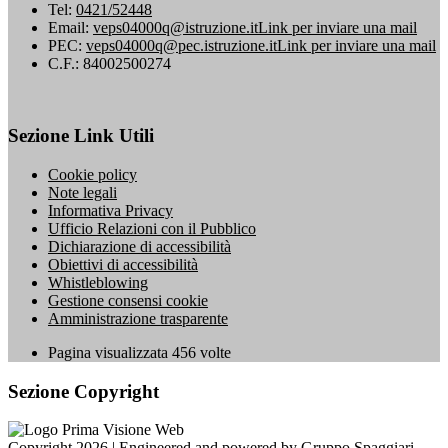
Tel:
0421/52448
Email:
veps04000q@istruzione.it
Link per inviare una mail
PEC:
veps04000q@pec.istruzione.it
Link per inviare una mail
C.F.: 84002500274
Sezione Link Utili
Cookie policy
Note legali
Informativa Privacy
Ufficio Relazioni con il Pubblico
Dichiarazione di accessibilità
Obiettivi di accessibilità
Whistleblowing
Gestione consensi cookie
Amministrazione trasparente
Pagina visualizzata
456
volte
Sezione Copyright
Copyright 2026 | Engineered and powered by Gruppo Spaggiari