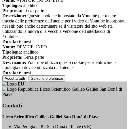
Nome:
VISITOR_INFO1_LIVE
Tipologia:
analitico
Proprieta:
Terza-parte
Descrizione:
Questo cookie è impostato da Youtube per tenere
traccia delle preferenze dell'utente per i video di Youtube incorporati
nei siti; può anche determinare se il visitatore del sito web sta
utilizzando la nuova o la vecchia versione dell'interfaccia di
Youtube.
Durata:
6 mesi
Nome:
DEVICE_INFO
Tipologia:
analitico
Proprieta:
Terza-parte
Descrizione:
YouTube utilizza questo cookie per identificare la
tipologia di device utilizzata dall'utente.
Durata:
6 mesi
Accetta tutti
Salva le preferenze
Liceo Scientifico Galileo Galilei San Donà di
Piave
Contatti
Liceo Scientifico Galileo Galilei San Donà di Piave
Via Perugia n. 8 - San Donà di Piave (VE)