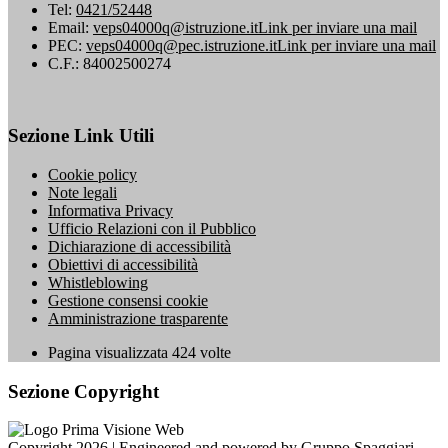
Tel:
0421/52448
Email:
veps04000q@istruzione.it
Link per inviare una mail
PEC:
veps04000q@pec.istruzione.it
Link per inviare una mail
C.F.: 84002500274
Sezione Link Utili
Cookie policy
Note legali
Informativa Privacy
Ufficio Relazioni con il Pubblico
Dichiarazione di accessibilità
Obiettivi di accessibilità
Whistleblowing
Gestione consensi cookie
Amministrazione trasparente
Pagina visualizzata
424
volte
Sezione Copyright
Copyright 2026 | Engineered and powered by Gruppo Spaggiari