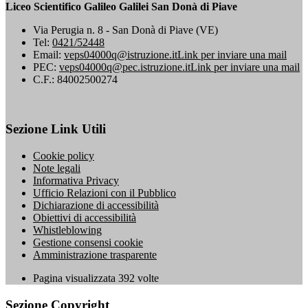
Liceo Scientifico Galileo Galilei San Donà di Piave
Via Perugia n. 8 - San Donà di Piave (VE)
Tel:
0421/52448
Email:
veps04000q@istruzione.it
Link per inviare una mail
PEC:
veps04000q@pec.istruzione.it
Link per inviare una mail
C.F.: 84002500274
Sezione Link Utili
Cookie policy
Note legali
Informativa Privacy
Ufficio Relazioni con il Pubblico
Dichiarazione di accessibilità
Obiettivi di accessibilità
Whistleblowing
Gestione consensi cookie
Amministrazione trasparente
Pagina visualizzata
392
volte
Sezione Copyright