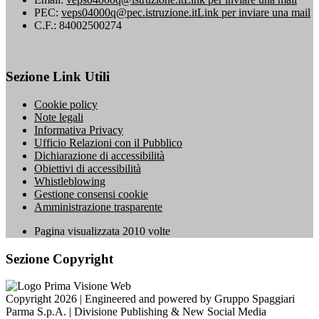
PEC:
veps04000q@pec.istruzione.it
Link per inviare una mail
C.F.: 84002500274
Sezione Link Utili
Cookie policy
Note legali
Informativa Privacy
Ufficio Relazioni con il Pubblico
Dichiarazione di accessibilità
Obiettivi di accessibilità
Whistleblowing
Gestione consensi cookie
Amministrazione trasparente
Pagina visualizzata
2010
volte
Sezione Copyright
Copyright 2026 | Engineered and powered by Gruppo Spaggiari
Parma S.p.A. | Divisione Publishing & New Social Media