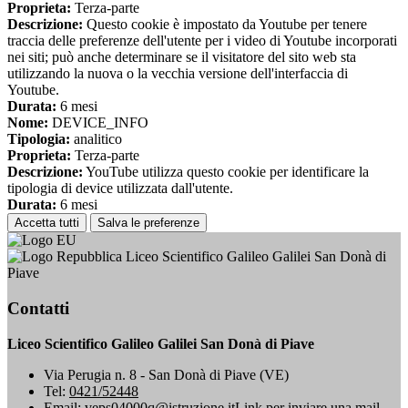
Proprieta:
Terza-parte
Descrizione:
Questo cookie è impostato da Youtube per tenere
traccia delle preferenze dell'utente per i video di Youtube incorporati
nei siti; può anche determinare se il visitatore del sito web sta
utilizzando la nuova o la vecchia versione dell'interfaccia di
Youtube.
Durata:
6 mesi
Nome:
DEVICE_INFO
Tipologia:
analitico
Proprieta:
Terza-parte
Descrizione:
YouTube utilizza questo cookie per identificare la
tipologia di device utilizzata dall'utente.
Durata:
6 mesi
Accetta tutti
Salva le preferenze
Liceo Scientifico Galileo Galilei San Donà di
Piave
Contatti
Liceo Scientifico Galileo Galilei San Donà di Piave
Via Perugia n. 8 - San Donà di Piave (VE)
Tel:
0421/52448
Email:
veps04000q@istruzione.it
Link per inviare una mail