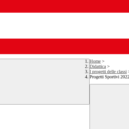
Home
>
Didattica
>
I progetti delle classi
Progetti Sportivi 202