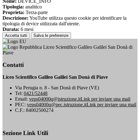
Nome:
DEVICE_INFO
Tipologia:
analitico
Proprieta:
Terza-parte
Descrizione:
YouTube utilizza questo cookie per identificare la
tipologia di device utilizzata dall'utente.
Durata:
6 mesi
Accetta tutti
Salva le preferenze
Liceo Scientifico Galileo Galilei San Donà di
Piave
Contatti
Liceo Scientifico Galileo Galilei San Donà di Piave
Via Perugia n. 8 - San Donà di Piave (VE)
Tel:
0421/52448
Email:
veps04000q@istruzione.it
Link per inviare una mail
PEC:
veps04000q@pec.istruzione.it
Link per inviare una mail
C.F.: 84002500274
Sezione Link Utili