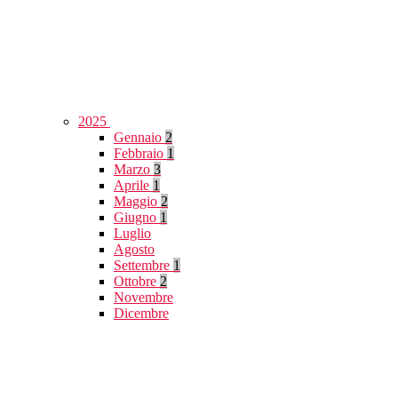
2025
Gennaio
2
Febbraio
1
Marzo
3
Aprile
1
Maggio
2
Giugno
1
Luglio
Agosto
Settembre
1
Ottobre
2
Novembre
Dicembre