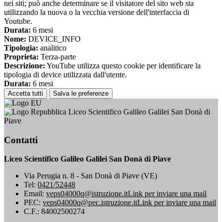
nei siti; può anche determinare se il visitatore del sito web sta
utilizzando la nuova o la vecchia versione dell'interfaccia di
Youtube.
Durata:
6 mesi
Nome:
DEVICE_INFO
Tipologia:
analitico
Proprieta:
Terza-parte
Descrizione:
YouTube utilizza questo cookie per identificare la
tipologia di device utilizzata dall'utente.
Durata:
6 mesi
Accetta tutti
Salva le preferenze
Liceo Scientifico Galileo Galilei San Donà di
Piave
Contatti
Liceo Scientifico Galileo Galilei San Donà di Piave
Via Perugia n. 8 - San Donà di Piave (VE)
Tel:
0421/52448
Email:
veps04000q@istruzione.it
Link per inviare una mail
PEC:
veps04000q@pec.istruzione.it
Link per inviare una mail
C.F.: 84002500274