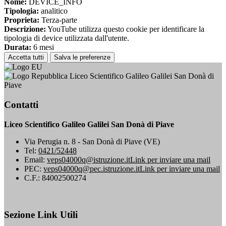
Nome:
DEVICE_INFO
Tipologia:
analitico
Proprieta:
Terza-parte
Descrizione:
YouTube utilizza questo cookie per identificare la
tipologia di device utilizzata dall'utente.
Durata:
6 mesi
Accetta tutti
Salva le preferenze
Liceo Scientifico Galileo Galilei San Donà di
Piave
Contatti
Liceo Scientifico Galileo Galilei San Donà di Piave
Via Perugia n. 8 - San Donà di Piave (VE)
Tel:
0421/52448
Email:
veps04000q@istruzione.it
Link per inviare una mail
PEC:
veps04000q@pec.istruzione.it
Link per inviare una mail
C.F.: 84002500274
Sezione Link Utili