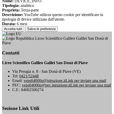
Nome:
DEVICE_INFO
Tipologia:
analitico
Proprieta:
Terza-parte
Descrizione:
YouTube utilizza questo cookie per identificare la
tipologia di device utilizzata dall'utente.
Durata:
6 mesi
Accetta tutti
Salva le preferenze
Liceo Scientifico Galileo Galilei San Donà di
Piave
Contatti
Liceo Scientifico Galileo Galilei San Donà di Piave
Via Perugia n. 8 - San Donà di Piave (VE)
Tel:
0421/52448
Email:
veps04000q@istruzione.it
Link per inviare una mail
PEC:
veps04000q@pec.istruzione.it
Link per inviare una mail
C.F.: 84002500274
Sezione Link Utili