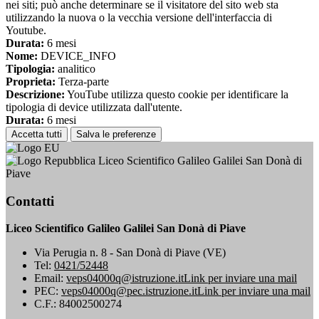
nei siti; può anche determinare se il visitatore del sito web sta
utilizzando la nuova o la vecchia versione dell'interfaccia di
Youtube.
Durata:
6 mesi
Nome:
DEVICE_INFO
Tipologia:
analitico
Proprieta:
Terza-parte
Descrizione:
YouTube utilizza questo cookie per identificare la
tipologia di device utilizzata dall'utente.
Durata:
6 mesi
Accetta tutti
Salva le preferenze
Liceo Scientifico Galileo Galilei San Donà di
Piave
Contatti
Liceo Scientifico Galileo Galilei San Donà di Piave
Via Perugia n. 8 - San Donà di Piave (VE)
Tel:
0421/52448
Email:
veps04000q@istruzione.it
Link per inviare una mail
PEC:
veps04000q@pec.istruzione.it
Link per inviare una mail
C.F.: 84002500274