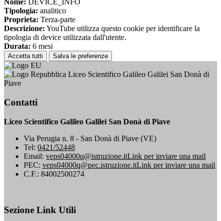
Nome:
DEVICE_INFO
Tipologia:
analitico
Proprieta:
Terza-parte
Descrizione:
YouTube utilizza questo cookie per identificare la
tipologia di device utilizzata dall'utente.
Durata:
6 mesi
Accetta tutti
Salva le preferenze
Liceo Scientifico Galileo Galilei San Donà di
Piave
Contatti
Liceo Scientifico Galileo Galilei San Donà di Piave
Via Perugia n. 8 - San Donà di Piave (VE)
Tel:
0421/52448
Email:
veps04000q@istruzione.it
Link per inviare una mail
PEC:
veps04000q@pec.istruzione.it
Link per inviare una mail
C.F.: 84002500274
Sezione Link Utili