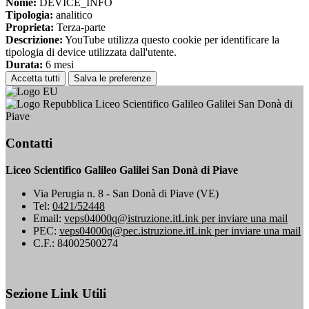
Nome:
DEVICE_INFO
Tipologia:
analitico
Proprieta:
Terza-parte
Descrizione:
YouTube utilizza questo cookie per identificare la
tipologia di device utilizzata dall'utente.
Durata:
6 mesi
Accetta tutti
Salva le preferenze
Liceo Scientifico Galileo Galilei San Donà di
Piave
Contatti
Liceo Scientifico Galileo Galilei San Donà di Piave
Via Perugia n. 8 - San Donà di Piave (VE)
Tel:
0421/52448
Email:
veps04000q@istruzione.it
Link per inviare una mail
PEC:
veps04000q@pec.istruzione.it
Link per inviare una mail
C.F.: 84002500274
Sezione Link Utili