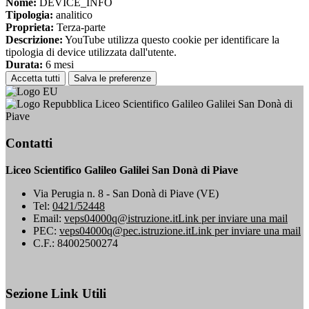
Nome:
DEVICE_INFO
Tipologia:
analitico
Proprieta:
Terza-parte
Descrizione:
YouTube utilizza questo cookie per identificare la
tipologia di device utilizzata dall'utente.
Durata:
6 mesi
Accetta tutti
Salva le preferenze
Liceo Scientifico Galileo Galilei San Donà di
Piave
Contatti
Liceo Scientifico Galileo Galilei San Donà di Piave
Via Perugia n. 8 - San Donà di Piave (VE)
Tel:
0421/52448
Email:
veps04000q@istruzione.it
Link per inviare una mail
PEC:
veps04000q@pec.istruzione.it
Link per inviare una mail
C.F.: 84002500274
Sezione Link Utili