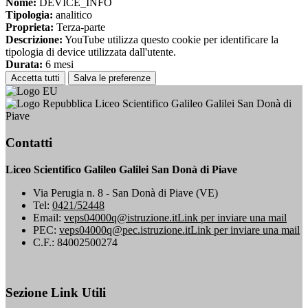
Nome:
DEVICE_INFO
Tipologia:
analitico
Proprieta:
Terza-parte
Descrizione:
YouTube utilizza questo cookie per identificare la
tipologia di device utilizzata dall'utente.
Durata:
6 mesi
Accetta tutti
Salva le preferenze
Liceo Scientifico Galileo Galilei San Donà di
Piave
Contatti
Liceo Scientifico Galileo Galilei San Donà di Piave
Via Perugia n. 8 - San Donà di Piave (VE)
Tel:
0421/52448
Email:
veps04000q@istruzione.it
Link per inviare una mail
PEC:
veps04000q@pec.istruzione.it
Link per inviare una mail
C.F.: 84002500274
Sezione Link Utili