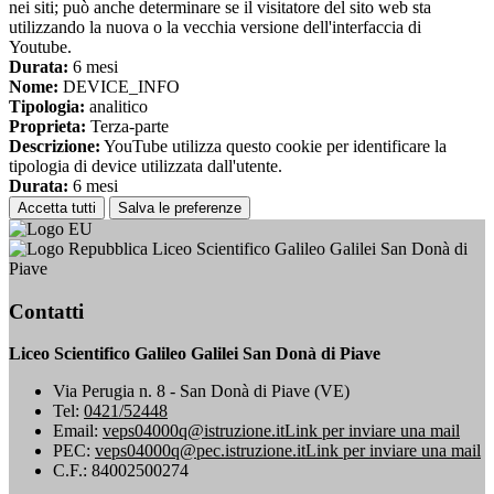
nei siti; può anche determinare se il visitatore del sito web sta
utilizzando la nuova o la vecchia versione dell'interfaccia di
Youtube.
Durata:
6 mesi
Nome:
DEVICE_INFO
Tipologia:
analitico
Proprieta:
Terza-parte
Descrizione:
YouTube utilizza questo cookie per identificare la
tipologia di device utilizzata dall'utente.
Durata:
6 mesi
Accetta tutti
Salva le preferenze
Liceo Scientifico Galileo Galilei San Donà di
Piave
Contatti
Liceo Scientifico Galileo Galilei San Donà di Piave
Via Perugia n. 8 - San Donà di Piave (VE)
Tel:
0421/52448
Email:
veps04000q@istruzione.it
Link per inviare una mail
PEC:
veps04000q@pec.istruzione.it
Link per inviare una mail
C.F.: 84002500274