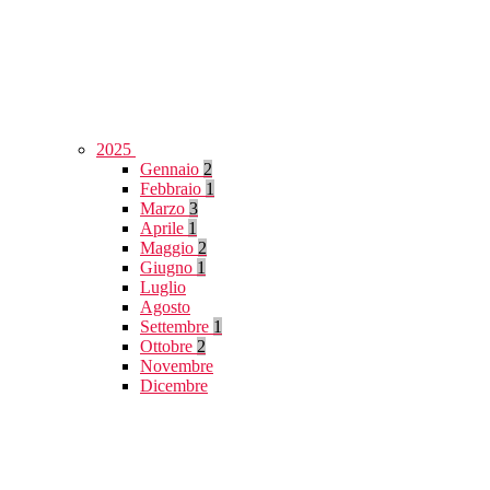
2025
Gennaio
2
Febbraio
1
Marzo
3
Aprile
1
Maggio
2
Giugno
1
Luglio
Agosto
Settembre
1
Ottobre
2
Novembre
Dicembre