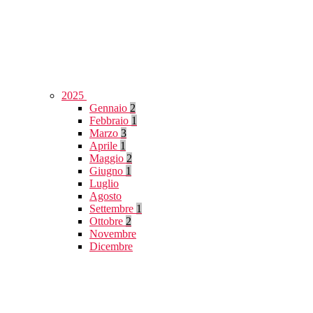
2025
Gennaio
2
Febbraio
1
Marzo
3
Aprile
1
Maggio
2
Giugno
1
Luglio
Agosto
Settembre
1
Ottobre
2
Novembre
Dicembre