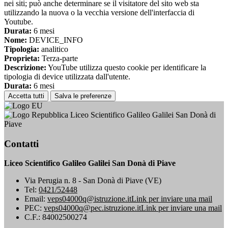
nei siti; può anche determinare se il visitatore del sito web sta
utilizzando la nuova o la vecchia versione dell'interfaccia di
Youtube.
Durata:
6 mesi
Nome:
DEVICE_INFO
Tipologia:
analitico
Proprieta:
Terza-parte
Descrizione:
YouTube utilizza questo cookie per identificare la
tipologia di device utilizzata dall'utente.
Durata:
6 mesi
Accetta tutti
Salva le preferenze
Liceo Scientifico Galileo Galilei San Donà di
Piave
Contatti
Liceo Scientifico Galileo Galilei San Donà di Piave
Via Perugia n. 8 - San Donà di Piave (VE)
Tel:
0421/52448
Email:
veps04000q@istruzione.it
Link per inviare una mail
PEC:
veps04000q@pec.istruzione.it
Link per inviare una mail
C.F.: 84002500274