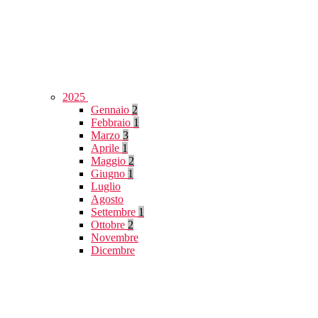
2025
Gennaio
2
Febbraio
1
Marzo
3
Aprile
1
Maggio
2
Giugno
1
Luglio
Agosto
Settembre
1
Ottobre
2
Novembre
Dicembre