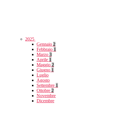
2025
Gennaio
2
Febbraio
1
Marzo
3
Aprile
1
Maggio
2
Giugno
1
Luglio
Agosto
Settembre
1
Ottobre
2
Novembre
Dicembre